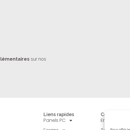
lémentaires
sur nos
Liens rapides
Contact
Panels PC
Email: info@a
Pour offrir 