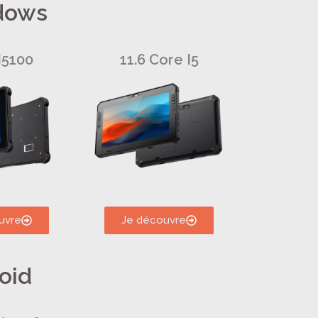
ndows
N5100
11.6 Core I5
uvre
Je découvre
oid