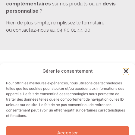
complémentaires
sur nos produits ou un
devis
personnalisé
?
Rien de plus simple, remplissez le formulaire
ou contactez-nous au 04 50 01 44 00
Gérer le consentement
Liens rapides
Contact
Panels PC
Email: info@akori.fr
Pour offrir les meilleures expériences, nous utilisons des technologies
telles que les cookies pour stocker et/ou accéder aux informations des
Ecrans
Tel : +33 (0)4 50 01 44 00
appareils. Le fait de consentir à ces technologies nous permettra de
Tablettes
traiter des données telles que le comportement de navigation ou les ID
uniques sur ce site. Le fait de ne pas consentir ou de retirer son
PC industriels
consentement peut avoir un effet négatif sur certaines caractéristiques
et fonctions.
Secteurs
Accepter