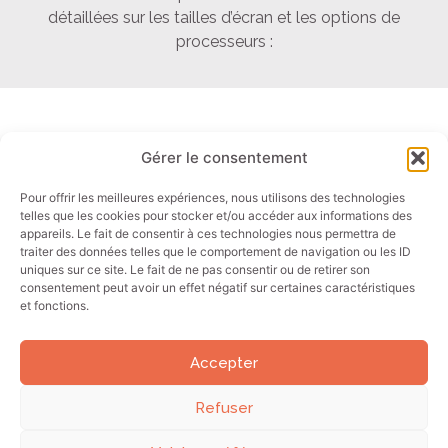
détaillées sur les tailles d’écran et les options de
processeurs :
Gérer le consentement
Liens rapides
Contact
Panels PC
Email: info@akori.fr
Pour offrir les meilleures expériences, nous utilisons des technologies
telles que les cookies pour stocker et/ou accéder aux informations des
Ecrans
Tel : +33 (0)4 50 01 44 00
appareils. Le fait de consentir à ces technologies nous permettra de
Tablettes
traiter des données telles que le comportement de navigation ou les ID
uniques sur ce site. Le fait de ne pas consentir ou de retirer son
PC industriels
consentement peut avoir un effet négatif sur certaines caractéristiques
et fonctions.
Secteurs
Accepter
Votre expert en matériel informatique robuste
Refuser