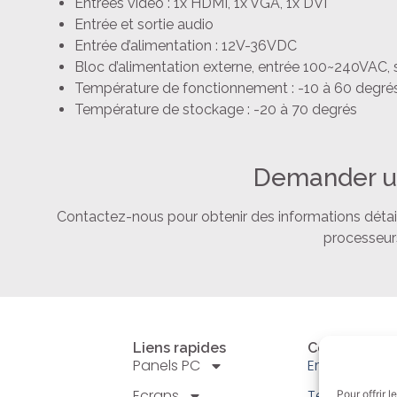
Entrées vidéo : 1x HDMI, 1x VGA, 1x DVI
Entrée et sortie audio
Entrée d’alimentation : 12V-36VDC
Bloc d’alimentation externe, entrée 100~240VAC, 
Température de fonctionnement : -10 à 60 degré
Température de stockage : -20 à 70 degrés
Demander u
Contactez-nous pour obtenir des informations détaillé
processeurs
Liens rapides
Contact
Panels PC
Email: info@a
Ecrans
Tel : +33 (0)
Pour offrir 