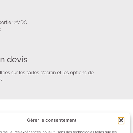
sortie 12VDC
s
n devis
es sur les tailles d’écran et les options de
 :
Gérer le consentement
kori.fr
4 50 01 44 00
les meilleures expériences, nous utilisons des technologies telles que les