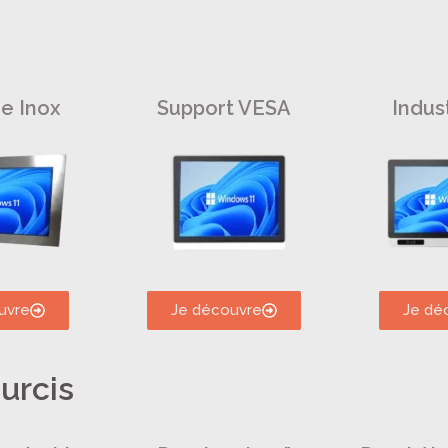
e Inox
Support VESA
Indust
uvre
Je découvre
Je dé
urcis