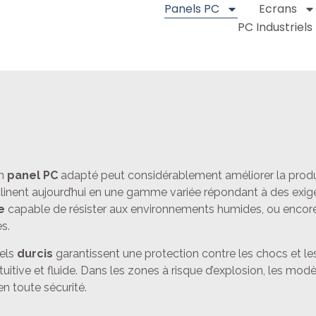
Panels PC
Ecrans
PC Industriels
un
panel PC
adapté peut considérablement améliorer la produc
linent aujourd’hui en une gamme variée répondant à des exig
e
capable de résister aux environnements humides, ou encor
s.
nels
durcis
garantissent une protection contre les chocs et les
uitive et fluide. Dans les zones à risque d’explosion, les modè
en toute sécurité.