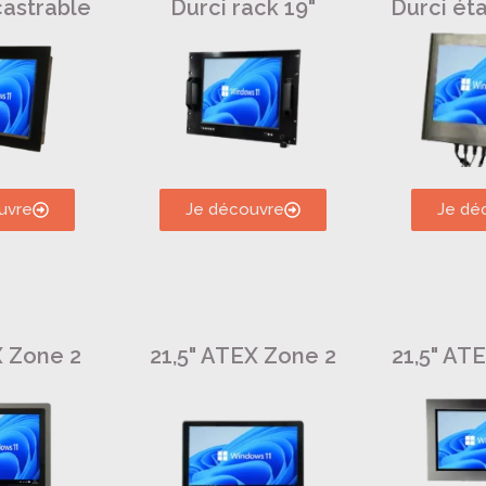
castrable
Durci rack 19"
Durci ét
uvre
Je découvre
Je dé
X Zone 2
21,5" ATEX Zone 2
21,5" AT