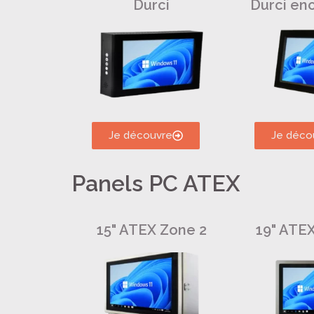
Durci
Durci en
Je découvre
Je déco
Panels PC ATEX
15" ATEX Zone 2
19" ATE