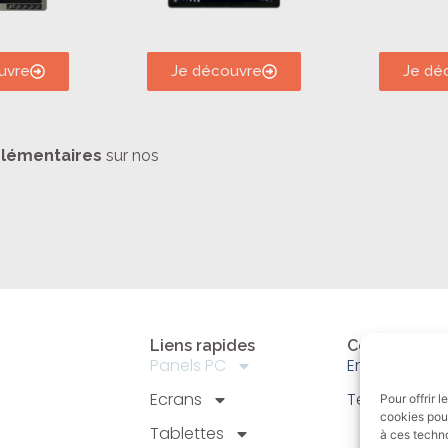
uvre
Je découvre
Je dé
lémentaires
sur nos
Liens rapides
Contact
Panels PC
Email: info@a
Ecrans
Tel : +33 (0)
Pour offrir 
cookies pour
Tablettes
à ces techn