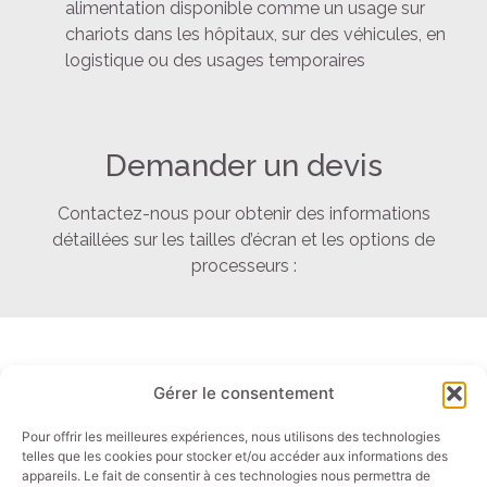
alimentation disponible comme un usage sur
chariots dans les hôpitaux, sur des véhicules, en
logistique ou des usages temporaires
Demander un devis
Contactez-nous pour obtenir des informations
détaillées sur les tailles d’écran et les options de
processeurs :
Gérer le consentement
Liens rapides
Contact
Panels PC
Email: info@akori.fr
Pour offrir les meilleures expériences, nous utilisons des technologies
telles que les cookies pour stocker et/ou accéder aux informations des
Ecrans
Tel : +33 (0)4 50 01 44 00
appareils. Le fait de consentir à ces technologies nous permettra de