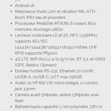
Android 16
Résistance chute 1,2m et vibration MIL-STD-
810H, IP67 eau et poussière
Processeur MediaTek MT8781 8 coeurs, 8Go
mémoire, stockage 128Go
Lecteurs code barre 1D et 2D, NFC 13.56MHz,
supports ISO/IEC
14443A/14443B/15693/18092/mifare, UHF
RFID supporte PR9200
4G LTE, WiFi 802.11 a/b/g/n/ac, BT 5.2, et GNSS
(GPS, Beidou, Glonass)
Entrées/sorties RS-232, Ethernet 10/100M,
1xUSB-A, 1xUSB-C, 1xTF max 256GB
Audio: 2x HP 8Ω/1W, micro intégré, 1x combo
jack 3.5mm
Caméra avant 5Mpixels, arrière 13Mpixels avec
flash
Batterie haute capacité Li-Ion polymère, 3.8V 10