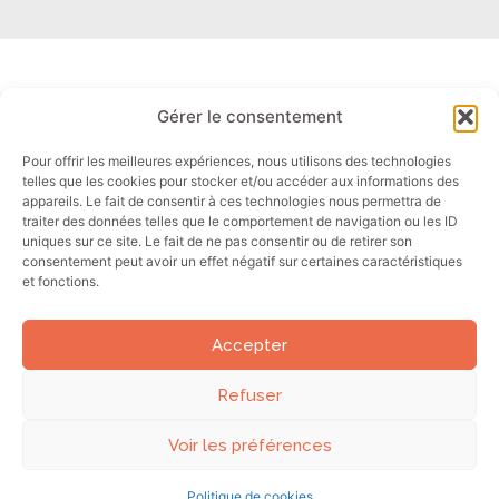
Gérer le consentement
Liens rapides
Contact
Panels PC
Email: info@akori.fr
Pour offrir les meilleures expériences, nous utilisons des technologies
telles que les cookies pour stocker et/ou accéder aux informations des
Ecrans
Tel : +33 (0)4 50 01 44 00
appareils. Le fait de consentir à ces technologies nous permettra de
Tablettes
traiter des données telles que le comportement de navigation ou les ID
uniques sur ce site. Le fait de ne pas consentir ou de retirer son
PC industriels
consentement peut avoir un effet négatif sur certaines caractéristiques
et fonctions.
Secteurs
Accepter
Votre expert en matériel informatique robuste
Refuser
Voir les préférences
© 2026 Akori tous droits réservés I Mentions légales
Politique de cookies