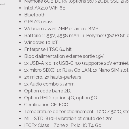
Mémoire 8GB DDR5 (options 16/32GB), SSD 256
Intel AX210 WiFi 6E
Bluetooth
GPS/Glonass
Webcam avant 2MP et arrière 8MP
Batterie 11.55V, 4558 mAh Li-Polymer (3S2P) 8h 
Windows 10 IoT
Enterprise LTSC 64 bit,
Bloc d’alimentation externe sortie 19V,
1x USB-A 3.0, 1x USB-C 3.0 (supporte 20V entrée),
1x micro SDXC, 1x RJ45 Gb LAN, 1x Nano SIM slot
2x micro, 2x hauts-parleurs
1x Audio combo 3.5mm,
Option code barre 2D,
Option RFID, option 4G, option 5G.
Certification CE, FCC.
Température de fonctionnement -10°C / 50°C, st
MIL-STD-810H vibration et chute de 1.2m
IECEx Class I, Zone 2, Ex ic IIC T4 Gc