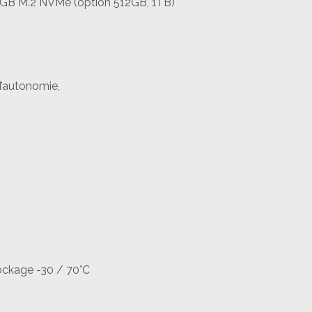
GB M.2 NVMe (option 512GB, 1TB)
d’autonomie,
,
ockage -30 / 70°C